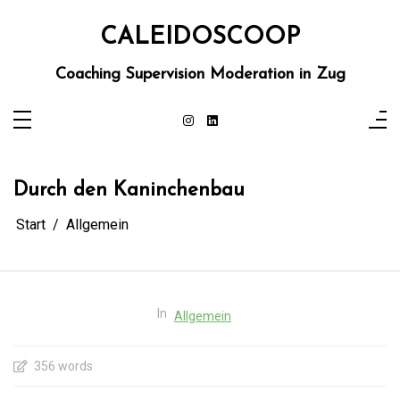
Zum
Inhalt
springen
CALEIDOSCOOP
Coaching Supervision Moderation in Zug
Durch den Kaninchenbau
Start
Allgemein
In
Allgemein
356 words