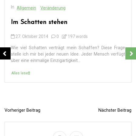
In
Allgemein
Veränderung
Im Schatten stehen
27. Oktober 2014
0
197 words
Wie viel Schatten verträgt mein Schaffen? Diese Frage
stelle ich mir bei jeder neuen Idee. Jeder Mensch verfügt
über eine einmalige Einzigartigkeit...
Alles lesen
Vorheriger Beitrag
Nächster Beitrag
B
e
i