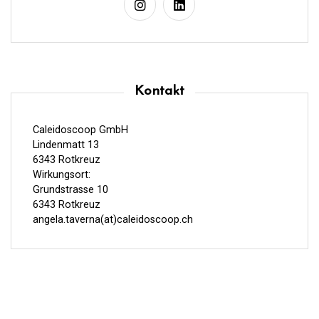
t
r
a
g
Kontakt
s
n
Caleidoscoop GmbH
a
Lindenmatt 13
6343 Rotkreuz
v
Wirkungsort:
i
Grundstrasse 10
6343 Rotkreuz
g
angela.taverna(at)caleidoscoop.ch
a
t
i
o